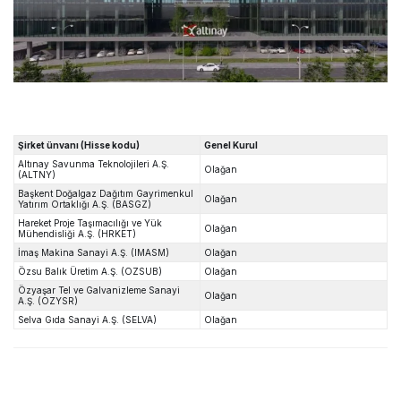
Şirket ünvanı (Hisse kodu)
Genel Kurul
Altınay Savunma Teknolojileri A.Ş.
Olağan
(ALTNY)
Başkent Doğalgaz Dağıtım Gayrimenkul
Olağan
Yatırım Ortaklığı A.Ş. (BASGZ)
Hareket Proje Taşımacılığı ve Yük
Olağan
Mühendisliği A.Ş. (HRKET)
İmaş Makina Sanayi A.Ş. (IMASM)
Olağan
Özsu Balık Üretim A.Ş. (OZSUB)
Olağan
Özyaşar Tel ve Galvanizleme Sanayi
Olağan
A.Ş. (OZYSR)
Selva Gıda Sanayi A.Ş. (SELVA)
Olağan