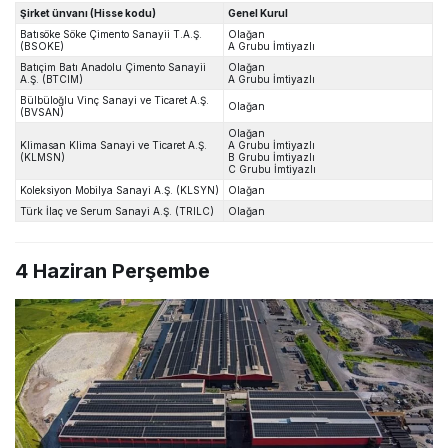
Şirket ünvanı (Hisse kodu)
Genel Kurul
Batısöke Söke Çimento Sanayii T.A.Ş.
Olağan
(BSOKE)
A Grubu İmtiyazlı
Batıçim Batı Anadolu Çimento Sanayii
Olağan
A.Ş. (BTCIM)
A Grubu İmtiyazlı
Bülbüloğlu Vinç Sanayi ve Ticaret A.Ş.
Olağan
(BVSAN)
Olağan
Klimasan Klima Sanayi ve Ticaret A.Ş.
A Grubu İmtiyazlı
(KLMSN)
B Grubu İmtiyazlı
C Grubu İmtiyazlı
Koleksiyon Mobilya Sanayi A.Ş. (KLSYN)
Olağan
Türk İlaç ve Serum Sanayi A.Ş. (TRILC)
Olağan
4 Haziran Perşembe