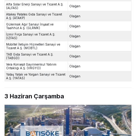
Alfa Solar Enerji Sanayi ve Ticaret A.Ş.
Olağan
(ALFAS)
Atakey Patates Gıda Sanayi ve Ticaret
Olağan
A.Ş. (ATAKP)
Gülermak Ağır Sanayi İnşaat ve
Olağan
Taahhüt A.Ş. (GLRMK)
İzmir Fırça Sanayi ve Ticaret A.Ş.
Olağan
(IZFAS)
Mobiltel İletişim Hizmetleri Sanayi ve
Olağan
Ticaret A.Ş. (MOBTL)
TAB Gıda Sanayi ve Ticaret A.Ş.
Olağan
(TABGD)
Vera Konsept Gayrimenkul Yatırım
Olağan
Ortaklığı A.Ş. (VRGYO)
Yataş Yatak ve Yorgan Sanayi ve Ticaret
Olağan
A.Ş. (YATAS)
3 Haziran Çarşamba