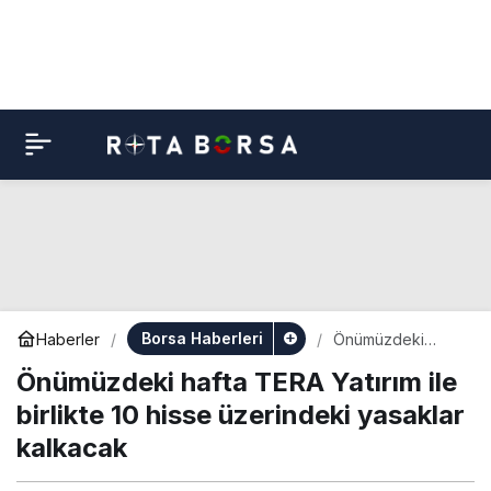
Borsa Haberleri
Haberler
Önümüzdeki
hafta TERA Yatırım
Önümüzdeki hafta TERA Yatırım ile
ile birlikte 10 hisse
üzerindeki
birlikte 10 hisse üzerindeki yasaklar
yasaklar kalkacak
kalkacak