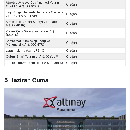
Ağaoğlu Avrasya Gayrimenkul Yatırım
Olağan
Ortaklığı A.Ş. (AAGYO)
Flap Kongre Toplantı Hizmetleri Otomotiv
Olağan
ve Turizm A.Ş. (FLAP)
Kimteks Poliüretan Sanayi ve Ticaret
Olağan
A.Ş. (KMPUR)
Kocaer Çelik Sanayi ve Ticaret A.Ş.
Olağan
(KCAER)
Kontrolmatik Teknoloji Enerji ve
Olağan
Mühendislik A.Ş. (KONTR)
Loras Holding A.Ş. (LRSHO)
Olağan
Oylum Sınai Yatırımlar A.Ş. (OYLUM)
Olağan
Tureks Turizm Taşımacılık A.Ş. (TUREX)
Olağan
5 Haziran Cuma