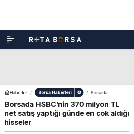
Borsa Haberleri
Haberler
Borsada
HSBC’nin 370
Borsada HSBC’nin 370 milyon TL
milyon TL net
satış yaptığı
net satış yaptığı günde en çok aldığı
günde en çok
aldığı hisseler
hisseler