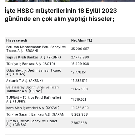
İşte HSBC müşterilerinin 18 Eylül 2023
gününde en çok alım yaptığı hisseler;
Hisse senedi
Net Alım (TL)
Borusan Mannesmann Boru Sanayi ve
35.200.957
Ticaret A.Ş. (BRSAN)
Yapı ve Kredi Bankası A.Ş. (YKBNK)
27.779.999
Türkiye İş Bankası A.Ş. (ISCTR)
15.409.938
Odaş Elektrik Üretim Sanayi Ticaret
12.778.151
A.Ş. (ODAS)
Akbank T.A.Ş. (AKBNK)
12.282.514
Galatasaray Sportif Sınai ve Ticari
11.457.960
Yatırımlar A.Ş. (GSRAY)
TÜPRAŞ – Türkiye Petrol Rafinerileri
11.319.521
A.Ş. (TUPRS)
Koza Altın İşletmeleri A.Ş. (KOZAL)
10.232.890
Türkiye Garanti Bankası A.Ş. (GARAN)
8.262.988
Çimsa Çimento Sanayi ve Ticaret
7.807.368
A.Ş. (CIMSA)