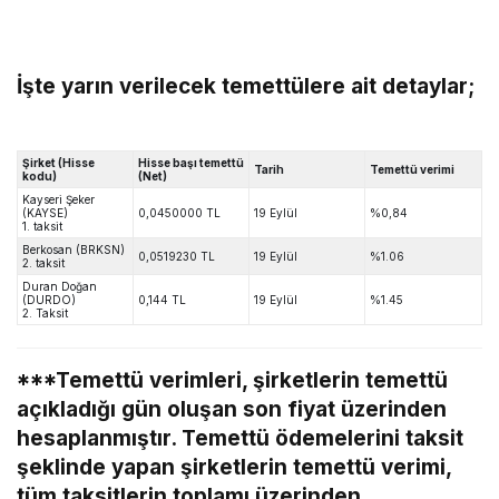
İşte yarın verilecek temettülere ait detaylar;
Şirket (Hisse
Hisse başı temettü
Tarih
Temettü verimi
kodu)
(Net)
Kayseri Şeker
(KAYSE)
0,0450000 TL
19 Eylül
%0,84
1. taksit
Berkosan (BRKSN)
0,0519230 TL
19 Eylül
%1.06
2. taksit
Duran Doğan
(DURDO)
0,144 TL
19 Eylül
%1.45
2. Taksit
***Temettü verimleri, şirketlerin temettü
açıkladığı gün oluşan son fiyat üzerinden
hesaplanmıştır. Temettü ödemelerini taksit
şeklinde yapan şirketlerin temettü verimi,
tüm taksitlerin toplamı üzerinden