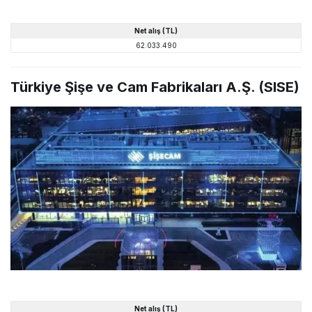
Net alış (TL)
62.033.490
Türkiye Şişe ve Cam Fabrikaları A.Ş. (SISE)
Net alış (TL)