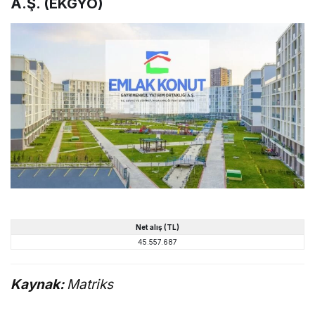
A.Ş. (EKGYO)
Net alış (TL)
45.557.687
Kaynak:
Matriks