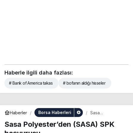
Haberle ilgili daha fazlası:
# Bank of America takas
# bofanın aldığı hisseler
Borsa Haberleri
Haberler
Sasa
Polyester’den
Sasa Polyester’den (SASA) SPK
(SASA) SPK
başvurusu