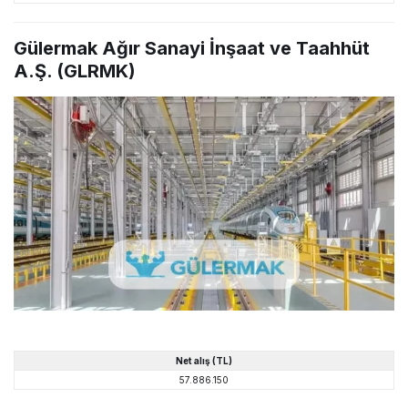
Gülermak Ağır Sanayi İnşaat ve Taahhüt
A.Ş. (GLRMK)
Net alış (TL)
57.886.150