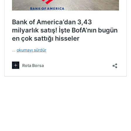
Rota Borsa WhatsApp kanalına katılın!
Rota Borsa Telegram kanalına katılın!
Rota Borsa Twitter hesabını takip edin!