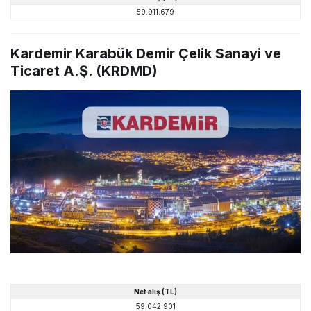
59.911.679
Kardemir Karabük Demir Çelik Sanayi ve
Ticaret A.Ş. (KRDMD)
Net alış (TL)
59.042.901