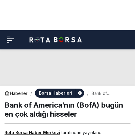
Borsa Haberleri
Haberler
Bank of
America’nın
Bank of America’nın (BofA) bugün
(BofA) bugün en
çok aldığı hisseler
en çok aldığı hisseler
Rota Borsa Haber Merkezi
tarafından yayınlandı