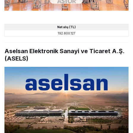
Net alış (TL)
192.800.127
Aselsan Elektronik Sanayi ve Ticaret A.Ş.
(ASELS)