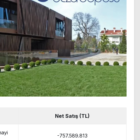
Net Satış (TL)
nayi
-757.589.813