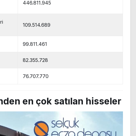
446.811.945
ri
109.514.689
99.811.461
82.355.728
76.707.770
nden en çok satılan hisseler