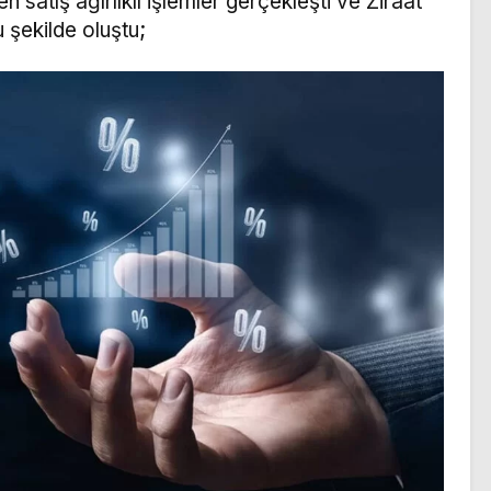
 satış ağırlıklı işlemler gerçekleşti ve Ziraat
u şekilde oluştu;