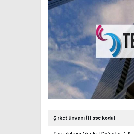
Şirket ünvanı (Hisse kodu)
Tera Yatırım Menkul Değerler A.Ş.