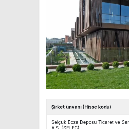
Şirket ünvanı (Hisse kodu)
Selçuk Ecza Deposu Ticaret ve Sa
A.Ş. (SELEC)