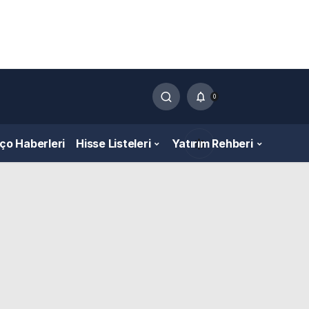
0
nço Haberleri
Hisse Listeleri
Yatırım Rehberi
Gündüz Modu
Gündüz modunu seçin.
Gece Modu