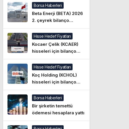
Borsa Haberleri
Beta Enerji (BETA) 2026
2. çeyrek bilanço
beklentisi
Hisse Hedef Fiyatları
Kocaer Çelik (KCAER)
hisseleri için bilanço
sonrası 4 yeni hedef
fiyat açıklandı
Hisse Hedef Fiyatları
Koç Holding (KCHOL)
hisseleri için bilanço
sonrası 8 yeni hedef
fiyat açıklandı
Borsa Haberleri
Bir şirketin temettü
ödemesi hesaplara yattı
Borsa Haberleri