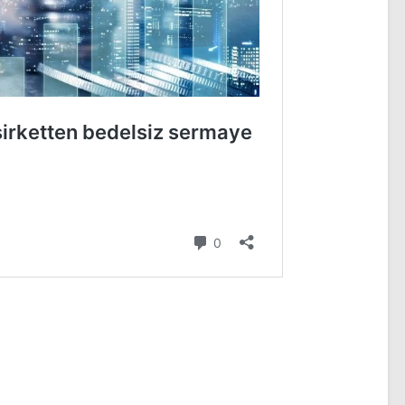
na katılın!
Rota Borsa Telegram kanalına katılın!
orsa Twitter hesabını takip edin!