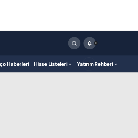
0
nço Haberleri
Hisse Listeleri
Yatırım Rehberi
Gündüz Modu
Gündüz modunu seçin.
Gece Modu