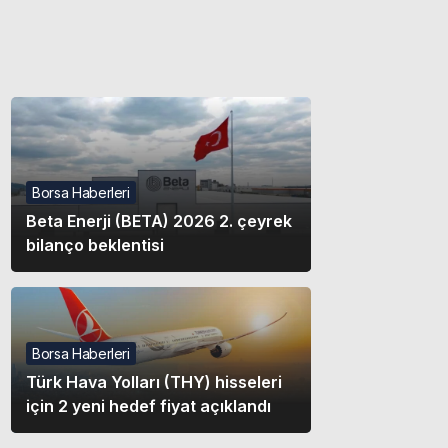
Gece modunu seçin.
Sistem Modu
Sistem modunu seçin.
Borsa Haberleri
Beta Enerji (BETA) 2026 2. çeyrek
bilanço beklentisi
Borsa Haberleri
Türk Hava Yolları (THY) hisseleri
için 2 yeni hedef fiyat açıklandı