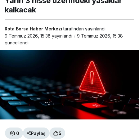
Yarın 3 hisse üzerindeki yasaklar
kalkacak
Rota Borsa Haber Merkezi
tarafından yayınlandı
9 Temmuz 2026, 15:38
yayınlandı
9 Temmuz 2026, 15:38
güncellendi
0
Paylaş
5