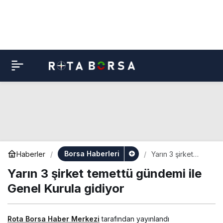
Borsa Haberleri
Haberler
Yarın 3 şirket
temettü gündemi
Yarın 3 şirket temettü gündemi ile
ile Genel Kurula
gidiyor
Genel Kurula gidiyor
Rota Borsa Haber Merkezi
tarafından yayınlandı