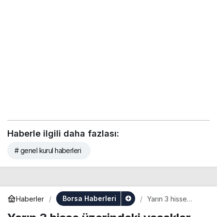
Haberle ilgili daha fazlası:
# genel kurul haberleri
Borsa Haberleri
Haberler
Yarın 3 hisse
üzerindeki
yasaklar kalkacak