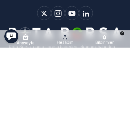
0
Hesabım
Bildirimler
Anasayfa
Rota Borsa, güncel borsa haberleri, ekonomi haberleri,
KAP haberleri, bilanço haberleri, hisse hedef fiyatları ve
halka arzlara ait tüm gelişmeleri Türkiye'de en hızlı ve en
detaylı şekilde sunan gelişmiş bir haber platformudur.
Kurumsal
Hisse Sayfaları
Hisse Hedef Fiyatları