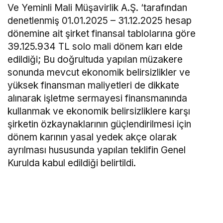
Ve Yeminli Mali Müşavirlik A.Ş. ‘tarafından
denetlenmiş 01.01.2025 – 31.12.2025 hesap
dönemine ait şirket finansal tablolarına göre
39.125.934 TL solo mali dönem karı elde
edildiği; Bu doğrultuda yapılan müzakere
sonunda mevcut ekonomik belirsizlikler ve
yüksek finansman maliyetleri de dikkate
alınarak işletme sermayesi finansmanında
kullanmak ve ekonomik belirsizliklere karşı
şirketin özkaynaklarının güçlendirilmesi için
dönem karının yasal yedek akçe olarak
ayrılması hususunda yapılan teklifin Genel
Kurulda kabul edildiği belirtildi.
Rota Borsa WhatsApp kanalına katılın!
Rota Borsa Telegram kanalına katılın!
Rota Borsa Twitter hesabını takip edin!