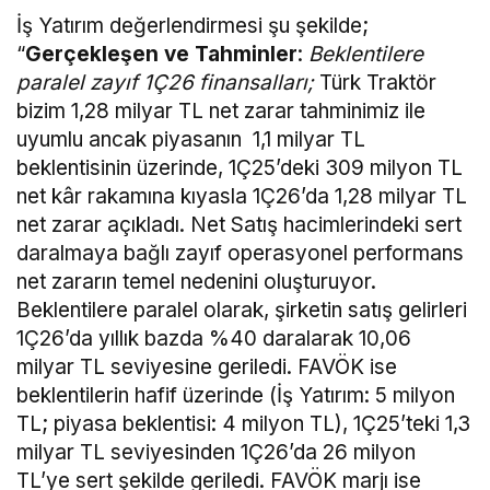
İş Yatırım değerlendirmesi şu şekilde;
“
Gerçekleşen ve Tahminler
:
Beklentilere
paralel zayıf 1Ç26 finansalları;
Türk Traktör
bizim 1,28 milyar TL net zarar tahminimiz ile
uyumlu ancak piyasanın 1,1 milyar TL
beklentisinin üzerinde, 1Ç25’deki 309 milyon TL
net kâr rakamına kıyasla 1Ç26’da 1,28 milyar TL
net zarar açıkladı. Net Satış hacimlerindeki sert
daralmaya bağlı zayıf operasyonel performans
net zararın temel nedenini oluşturuyor.
Beklentilere paralel olarak, şirketin satış gelirleri
1Ç26’da yıllık bazda %40 daralarak 10,06
milyar TL seviyesine geriledi. FAVÖK ise
beklentilerin hafif üzerinde (İş Yatırım: 5 milyon
TL; piyasa beklentisi: 4 milyon TL), 1Ç25’teki 1,3
milyar TL seviyesinden 1Ç26’da 26 milyon
TL’ye sert şekilde geriledi. FAVÖK marjı ise