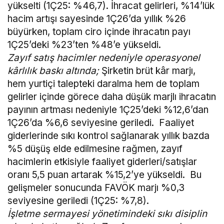
yükselti (1Ç25: %46,7). İhracat gelirleri, %14’lük
hacim artışı sayesinde 1Ç26’da yıllık %26
büyürken, toplam ciro içinde ihracatın payı
1Ç25’deki %23’ten %48’e yükseldi.
Zayıf satış hacimler nedeniyle operasyonel
kârlılık baskı altında;
Şirketin brüt kâr marjı,
hem yurtiçi talepteki daralma hem de toplam
gelirler içinde görece daha düşük marjlı ihracatın
payının artması nedeniyle 1Ç25’deki %12,6’dan
1Ç26’da %6,6 seviyesine geriledi. Faaliyet
giderlerinde sıkı kontrol sağlanarak yıllık bazda
%5 düşüş elde edilmesine rağmen, zayıf
hacimlerin etkisiyle faaliyet giderleri/satışlar
oranı 5,5 puan artarak %15,2’ye yükseldi. Bu
gelişmeler sonucunda FAVÖK marjı %0,3
seviyesine geriledi (1Ç25: %7,8).
İşletme sermayesi yönetimindeki sıkı disiplin