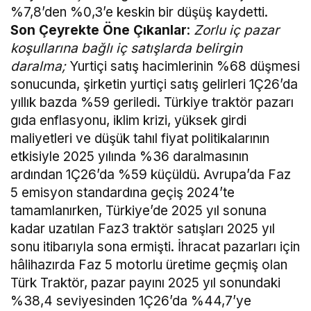
%7,8’den %0,3’e keskin bir düşüş kaydetti.
Son Çeyrekte Öne Çıkanlar
:
Zorlu iç pazar
koşullarına bağlı iç satışlarda belirgin
daralma;
Yurtiçi satış hacimlerinin %68 düşmesi
sonucunda, şirketin yurtiçi satış gelirleri 1Ç26’da
yıllık bazda %59 geriledi. Türkiye traktör pazarı
gıda enflasyonu, iklim krizi, yüksek girdi
maliyetleri ve düşük tahıl fiyat politikalarının
etkisiyle 2025 yılında %36 daralmasının
ardından 1Ç26’da %59 küçüldü. Avrupa’da Faz
5 emisyon standardına geçiş 2024’te
tamamlanırken, Türkiye’de 2025 yıl sonuna
kadar uzatılan Faz3 traktör satışları 2025 yıl
sonu itibarıyla sona ermişti. İhracat pazarları için
hâlihazırda Faz 5 motorlu üretime geçmiş olan
Türk Traktör, pazar payını 2025 yıl sonundaki
%38,4 seviyesinden 1Ç26’da %44,7’ye