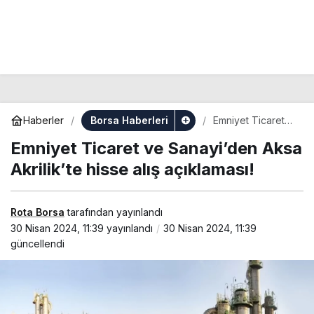
Borsa Haberleri
Haberler
Emniyet Ticaret
ve Sanayi’den
Emniyet Ticaret ve Sanayi’den Aksa
Aksa Akrilik’te
hisse alış
Akrilik’te hisse alış açıklaması!
açıklaması!
Rota Borsa
tarafından yayınlandı
30 Nisan 2024, 11:39
yayınlandı
30 Nisan 2024, 11:39
güncellendi