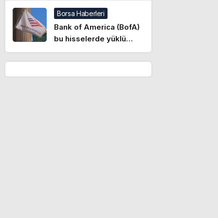
açıkladı! İşte detaylar
Borsa Haberleri
Bank of America (BofA)
bu hisselerde yüklü
satış yaptı (07.08.2026)