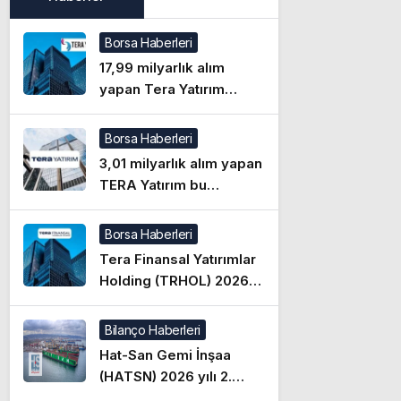
Borsa Haberleri
17,99 milyarlık alım
yapan Tera Yatırım
geçtiğimiz hafta bu
hisseleri topladı
Borsa Haberleri
3,01 milyarlık alım yapan
TERA Yatırım bu
hisseleri topladı
Borsa Haberleri
Tera Finansal Yatırımlar
Holding (TRHOL) 2026
yılı 2. çeyrek
bilançosunu açıkladı!
Bilanço Haberleri
İşte detaylar
Hat-San Gemi İnşaa
(HATSN) 2026 yılı 2.
çeyrek bilançosunu