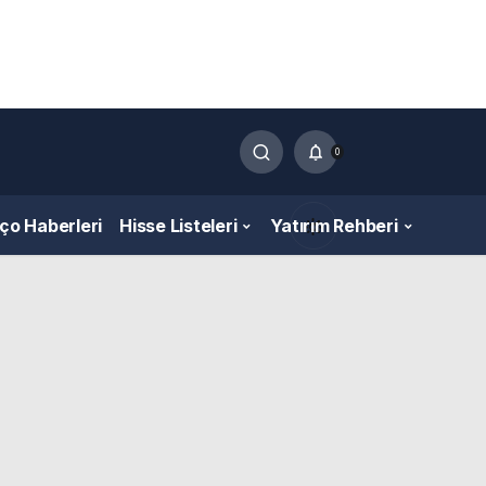
0
nço Haberleri
Hisse Listeleri
Yatırım Rehberi
Gündüz Modu
Gündüz modunu seçin.
Gece Modu