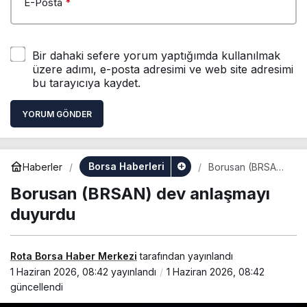
E-Posta
*
Bir dahaki sefere yorum yaptığımda kullanılmak
üzere adımı, e-posta adresimi ve web site adresimi
bu tarayıcıya kaydet.
YORUM GÖNDER
Borsa Haberleri
Haberler
Borusan (BRSAN)
dev anlaşmayı
Borusan (BRSAN) dev anlaşmayı
duyurdu
duyurdu
Rota Borsa Haber Merkezi
tarafından yayınlandı
1 Haziran 2026, 08:42
yayınlandı
1 Haziran 2026, 08:42
güncellendi