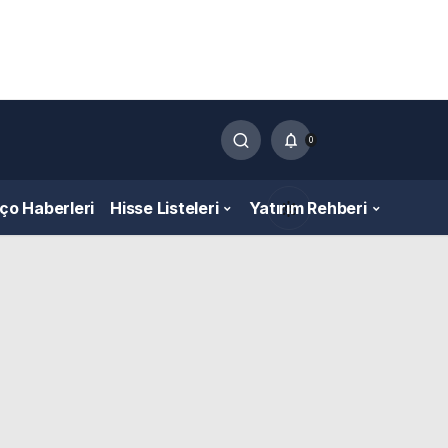
0
nço Haberleri
Hisse Listeleri
Yatırım Rehberi
Gündüz Modu
Gündüz modunu seçin.
Gece Modu