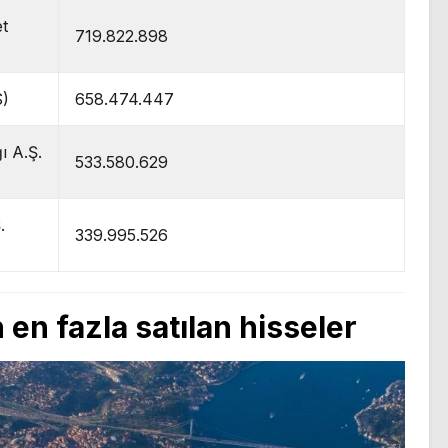
et
719.822.898
S)
658.474.447
ı A.Ş.
533.580.629
.
339.995.526
 en fazla satılan hisseler