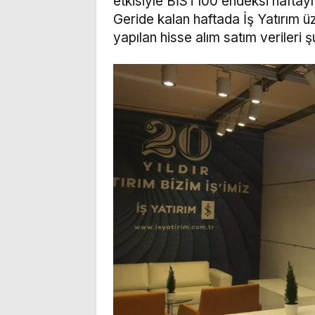
etkisiyle BİST100 endeksi haftay
Geride kalan haftada İş Yatırım ü
yapılan hisse alım satım verileri ş