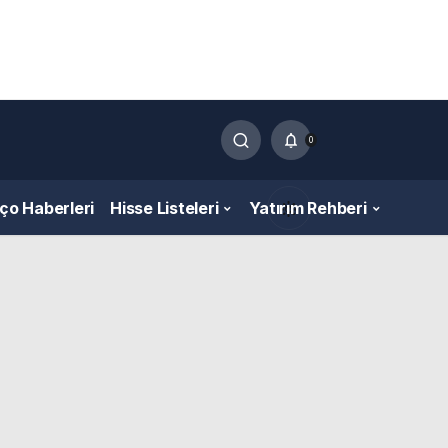
0
nço Haberleri
Hisse Listeleri
Yatırım Rehberi
Gündüz Modu
Gündüz modunu seçin.
Gece Modu