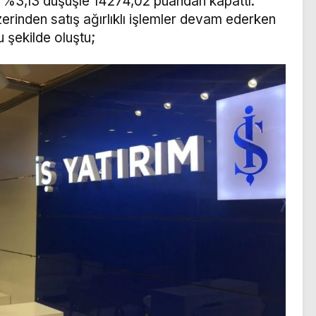
ı %3,13 düşüşle 14274,02 puandan kapattı.
zerinden satış ağırlıklı işlemler devam ederken
u şekilde oluştu;