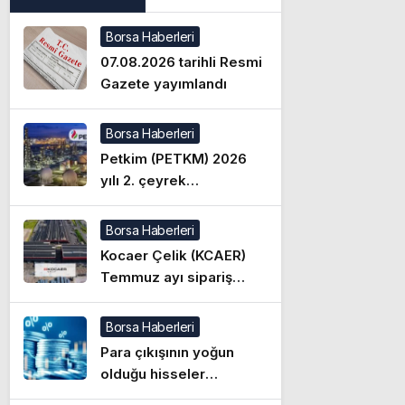
Borsa Haberleri
07.08.2026 tarihli Resmi
Gazete yayımlandı
Borsa Haberleri
Petkim (PETKM) 2026
yılı 2. çeyrek
bilançosunu açıkladı!
İşte detaylar
Borsa Haberleri
Kocaer Çelik (KCAER)
Temmuz ayı sipariş
rakamlarını açıkladı
Borsa Haberleri
Para çıkışının yoğun
olduğu hisseler
(05.08.2026)