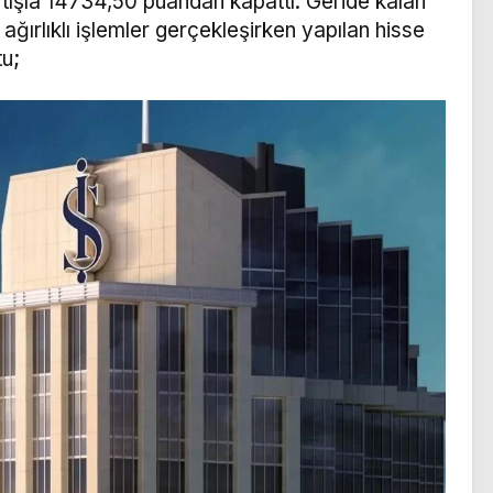
tışla 14734,50 puandan kapattı. Geride kalan
 ağırlıklı işlemler gerçekleşirken yapılan hisse
tu;