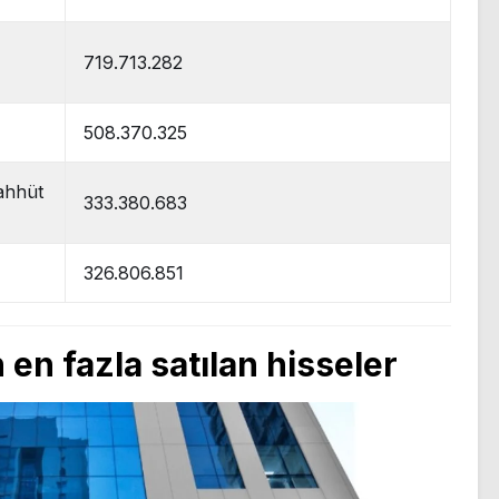
719.713.282
508.370.325
ahhüt
333.380.683
326.806.851
 en fazla satılan hisseler