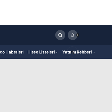
0
nço Haberleri
Hisse Listeleri
Yatırım Rehberi
Gündüz Modu
Gündüz modunu seçin.
Gece Modu