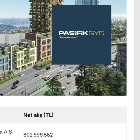
Net alış (TL)
ı A.Ş.
802.596.882