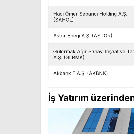
Hacı Ömer Sabancı Holding A.Ş.
(SAHOL)
Astor Enerji A.Ş. (ASTOR)
Gülermak Ağır Sanayi İnşaat ve Ta
A.Ş. (GLRMK)
Akbank T.A.Ş. (AKBNK)
İş Yatırım üzerinden