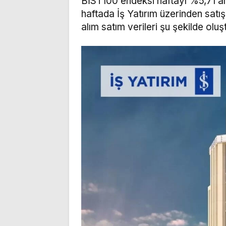
BİST100 endeksi haftayı %5,71 ar
haftada İş Yatırım üzerinden satış
alım satım verileri şu şekilde oluş