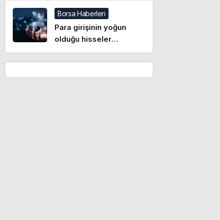
üzerinden yüklü alım
Borsa Haberleri
Para girişinin yoğun
olduğu hisseler
(05.08.2026)