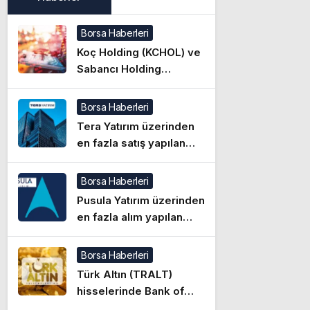
Borsa Haberleri
Koç Holding (KCHOL) ve
Sabancı Holding
(SAHOL) hisselerinde
özel emir ile işlem
Borsa Haberleri
yapıldı
Tera Yatırım üzerinden
en fazla satış yapılan
hisseler (05.08.2026)
Borsa Haberleri
Pusula Yatırım üzerinden
en fazla alım yapılan
hisseler (05.08.2026)
Borsa Haberleri
Türk Altın (TRALT)
hisselerinde Bank of
America (BofA)