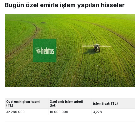
Bugün özel emirle işlem yapılan hisseler
Özel emir işlem hacmi
Özel emir işlem adedi
İşlem fiyatı (TL)
(TL)
(lot)
32.280.000
10.000.000
3,228
Rota Borsa WhatsApp kanalına katılın!
Rota Borsa Telegram kanalına katılın!