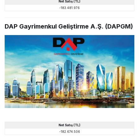
Net
Satış
(TL)
-183.481.976
DAP Gayrimenkul Geliştirme A.Ş. (DAPGM)
Net
Satış
(TL)
-182.674.506