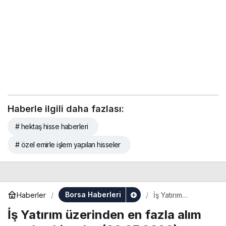
Haberle ilgili daha fazlası:
# hektaş hisse haberleri
# özel emirle işlem yapılan hisseler
Borsa Haberleri
Haberler
İş Yatırım
üzerinden en
İş Yatırım üzerinden en fazla alım
fazla alım yapılan
hisseler