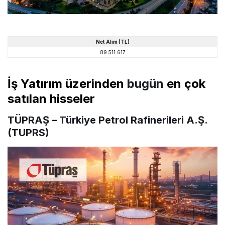
Net
Alım
(TL)
89.511.617
İş Yatırım üzerinden
bugün
en çok
satılan hisseler
TÜPRAŞ – Türkiye Petrol Rafinerileri A.Ş.
(TUPRS)