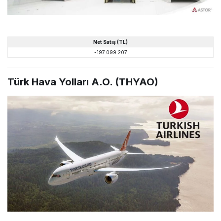
Net
Satış
(TL)
-197.099.207
Türk Hava Yolları A.O. (THYAO)