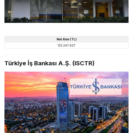
Net
Alım
(TL)
133.247.607
Türkiye İş Bankası A.Ş. (ISCTR)