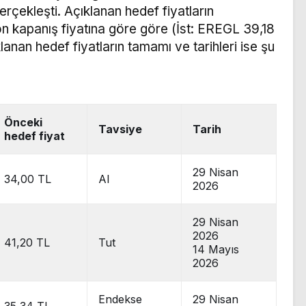
rçekleşti. Açıklanan hedef fiyatların
on kapanış fiyatına göre göre (İst: EREGL 39,18
anan hedef fiyatların tamamı ve tarihleri ise şu
Önceki
Tavsiye
Tarih
hedef fiyat
29 Nisan
34,00 TL
Al
2026
29 Nisan
2026
41,20 TL
Tut
14 Mayıs
2026
Endekse
29 Nisan
35,34 TL