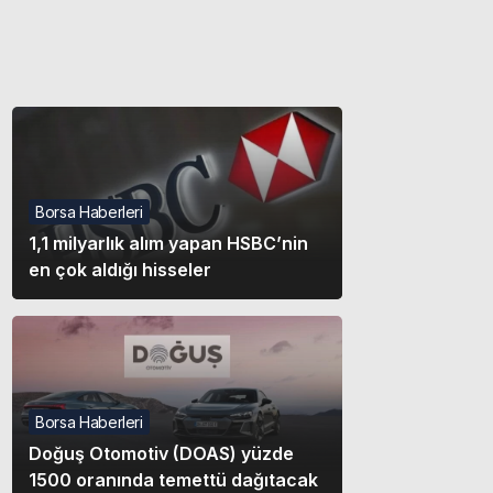
Gece modunu seçin.
Sistem Modu
Sistem modunu seçin.
Borsa Haberleri
1,1 milyarlık alım yapan HSBC’nin
en çok aldığı hisseler
Borsa Haberleri
Doğuş Otomotiv (DOAS) yüzde
1500 oranında temettü dağıtacak