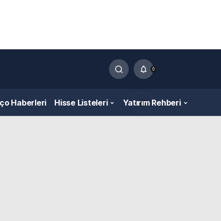
0
nço Haberleri
Hisse Listeleri
Yatırım Rehberi
Gündüz Modu
Gündüz modunu seçin.
Gece Modu