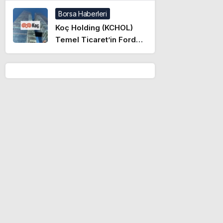
Borsa Haberleri
Koç Holding (KCHOL)
Temel Ticaret’in Ford
Otosan (FROTO)
hisselerini aldı