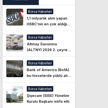
Borsa Haberleri
1,1 milyarlık alım yapan
HSBC’nin en çok aldığı
hisseler
Borsa Haberleri
Altınay Savunma
(ALTNY) 2026 2. çeyrek
bilanço beklentisi
Borsa Haberleri
Bank of America (BofA)
bu hisselerde yüklü alım
yaptı (07.08.2026)
Borsa Haberleri
Şişecam (SISE) Yönetim
Kurulu Başkanı istifa etti