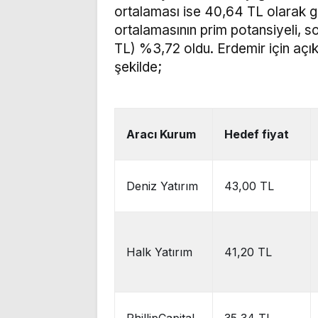
ortalaması ise 40,64 TL olarak ge
ortalamasının prim potansiyeli, s
TL) %3,72 oldu. Erdemir için açıkl
şekilde;
Aracı Kurum
Hedef fiyat
Deniz Yatırım
43,00 TL
Halk Yatırım
41,20 TL
PhillipCapital
35,34 TL