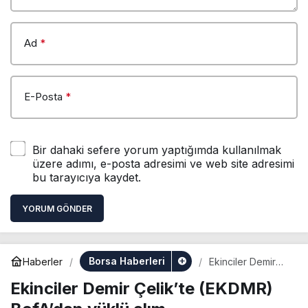
Ad
*
E-Posta
*
Bir dahaki sefere yorum yaptığımda kullanılmak
üzere adımı, e-posta adresimi ve web site adresimi
bu tarayıcıya kaydet.
YORUM GÖNDER
Borsa Haberleri
Haberler
Ekinciler Demir
Çelik’te (EKDMR)
Ekinciler Demir Çelik’te (EKDMR)
BofA’dan yüklü
alım