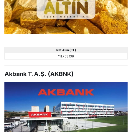
Net
Alım
(TL)
111.703.136
Akbank T.A.Ş. (AKBNK)