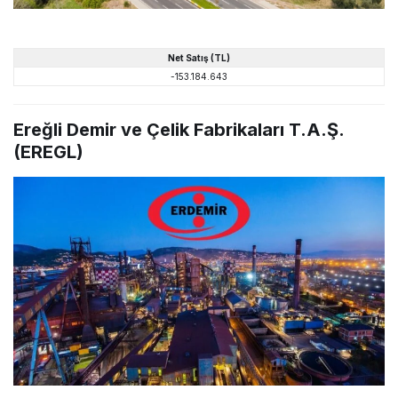
Net
Satış
(TL)
-153.184.643
Ereğli Demir ve Çelik Fabrikaları T.A.Ş.
(EREGL)