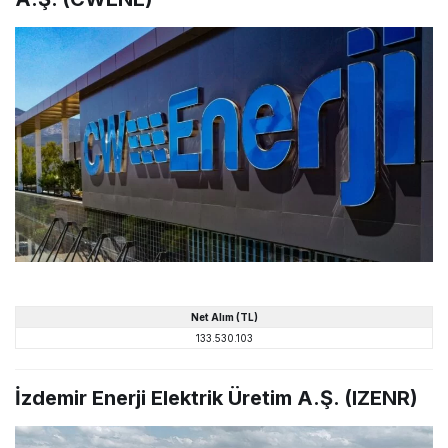
Net
Alım
(TL)
133.530.103
İzdemir Enerji Elektrik Üretim A.Ş. (IZENR)