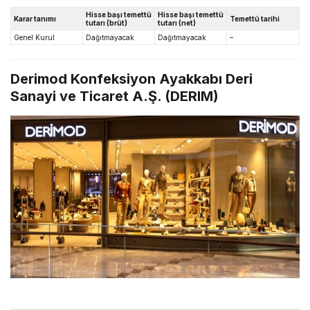
Hisse başı temettü
Hisse başı temettü
Karar tanımı
Temettü tarihi
tutarı (brüt)
tutarı (net)
Genel Kurul
Dağıtmayacak
Dağıtmayacak
–
Derimod Konfeksiyon Ayakkabı Deri
Sanayi ve Ticaret A.Ş. (DERIM)