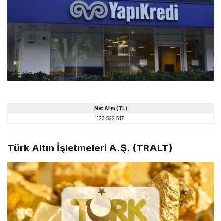
Net
Alım
(TL)
123.552.517
Türk Altın İşletmeleri A.Ş. (TRALT)