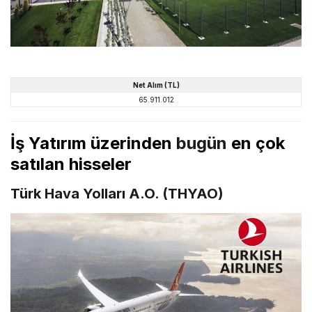
Net
Alım
(TL)
65.911.012
İş Yatırım üzerinden
bugün
en çok
satılan hisseler
Türk Hava Yolları A.O. (THYAO)