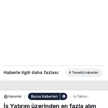
Haberle ilgili daha fazlası:
# Temettü Haberleri
Borsa Haberleri
Haberler
İş Yatırım
üzerinden en
İş Yatırım üzerinden en fazla alım
fazla alım yapılan