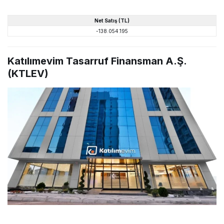
Net
Satış
(TL)
-138.054.195
Katılımevim Tasarruf Finansman A.Ş.
(KTLEV)