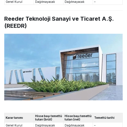
Genel Kurul
Dağıtmayacak
Dağıtmayacak
–
Reeder Teknoloji Sanayi ve Ticaret A.Ş.
(REEDR)
Hisse başı temettü
Hisse başı temettü
Karar tanımı
Temettü tarihi
tutarı (brüt)
tutarı (net)
Genel Kurul
Dağıtmayacak
Dağıtmayacak
–