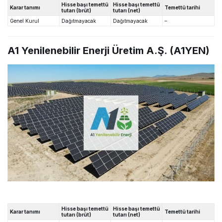
Hisse başı temettü
Hisse başı temettü
Karar tanımı
Temettü tarihi
tutarı (brüt)
tutarı (net)
Genel Kurul
Dağıtmayacak
Dağıtmayacak
–
A1 Yenilenebilir Enerji Üretim A.Ş. (A1YEN)
Hisse başı temettü
Hisse başı temettü
Karar tanımı
Temettü tarihi
tutarı (brüt)
tutarı (net)