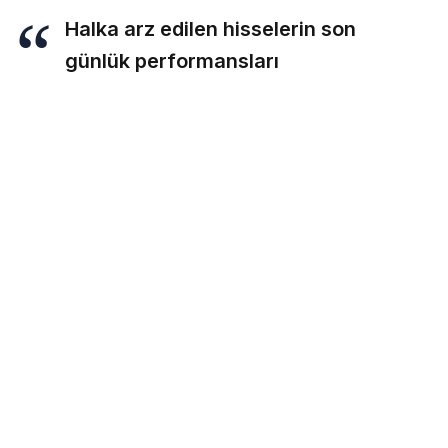
Halka arz edilen hisselerin son
günlük performansları
Rota Borsa WhatsApp kanalına katılın!
Rota Borsa Telegram kanalına katılın!
Rota Borsa Twitter hesabını takip edin!