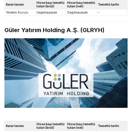
Hisse başı temettü
Hisse başı temettü
Karar tanımı
Temettü tarihi
tutarı (brüt)
tutarı (net)
Yönetim Kurulu
Dağıtmayacak
Dağıtmayacak
–
Güler Yatırım Holding A.Ş. (GLRYH)
Hisse başı temettü
Hisse başı temettü
Karar tanımı
Temettü tarihi
tutarı (brüt)
tutarı (net)