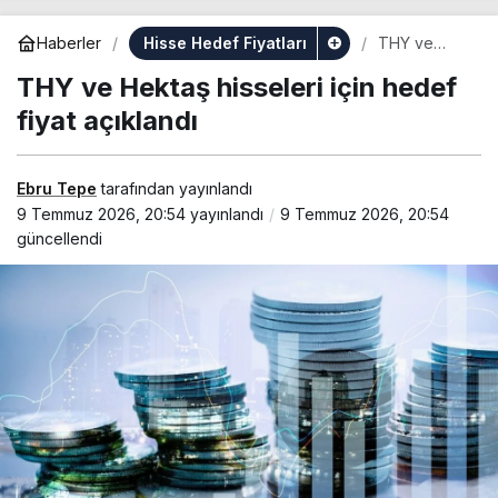
Hisse Hedef Fiyatları
Haberler
THY ve
Hektaş
THY ve Hektaş hisseleri için hedef
hisseleri için
hedef fiyat
fiyat açıklandı
açıklandı
Ebru Tepe
tarafından yayınlandı
9 Temmuz 2026, 20:54
yayınlandı
9 Temmuz 2026, 20:54
güncellendi