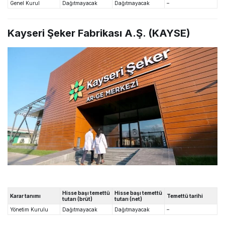
Genel Kurul
Dağıtmayacak
Dağıtmayacak
–
Kayseri Şeker Fabrikası A.Ş. (KAYSE)
Hisse başı temettü
Hisse başı temettü
Karar tanımı
Temettü tarihi
tutarı (brüt)
tutarı (net)
Yönetim Kurulu
Dağıtmayacak
Dağıtmayacak
–