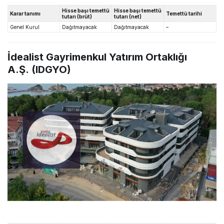
Hisse başı temettü
Hisse başı temettü
Karar tanımı
Temettü tarihi
tutarı (brüt)
tutarı (net)
Genel Kurul
Dağıtmayacak
Dağıtmayacak
–
İdealist Gayrimenkul Yatırım Ortaklığı
A.Ş. (IDGYO)