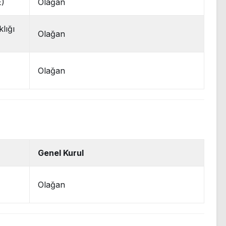
E)
Olağan
lığı
Olağan
Olağan
Genel Kurul
Olağan