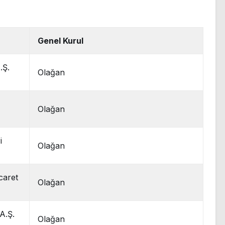
Genel Kurul
.Ş.
Olağan
Olağan
i
Olağan
caret
Olağan
A.Ş.
Olağan