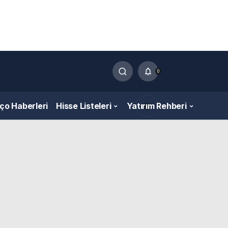
0
nço Haberleri
Hisse Listeleri
Yatırım Rehberi
Gündüz Modu
Gündüz modunu seçin.
Gece Modu