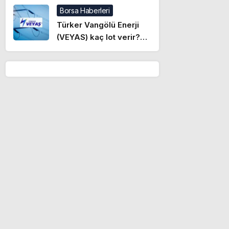
açıklama
Borsa Haberleri
Türker Vangölü Enerji
(VEYAS) kaç lot verir?
VEYAS halka arzında kişi
başı kaç lot düşer?