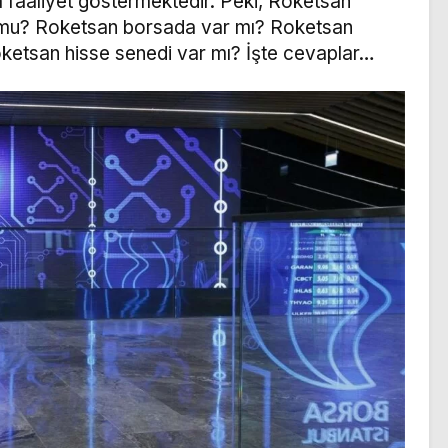
a faaliyet göstermektedir. Peki, Roketsan
r mu? Roketsan borsada var mı? Roketsan
etsan hisse senedi var mı? İşte cevaplar…