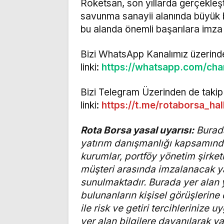
Roketsan, son yıllarda gerçekleştird
savunma sanayii alanında büyük bi
bu alanda önemli başarılara imza
Bizi WhatsApp Kanalımız üzerinde
linki:
https://whatsapp.com/ch
Bizi Telegram Üzerinden de takip 
linki:
https://t.me/rotaborsa_ha
Rota Borsa yasal uyarısı:
Burada
yatırım danışmanlığı kapsamında 
kurumlar, portföy yönetim şirke
müşteri arasında imzalanacak y
sunulmaktadır. Burada yer alan 
bulunanların kişisel görüşlerin
ile risk ve getiri tercihleriniz
yer alan bilgilere dayanılarak ya