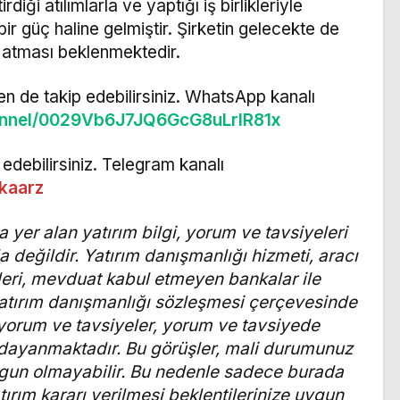
iği atılımlarla ve yaptığı iş birlikleriyle
r güç haline gelmiştir. Şirketin gelecekte de
 atması beklenmektedir.
n de takip edebilirsiniz. WhatsApp kanalı
annel/0029Vb6J7JQ6GcG8uLrIR81x
edebilirsiniz. Telegram kanalı
lkaarz
 yer alan yatırım bilgi, yorum ve tavsiyeleri
değildir. Yatırım danışmanlığı hizmeti, aracı
tleri, mevduat kabul etmeyen bankalar ile
atırım danışmanlığı sözleşmesi çerçevesinde
yorum ve tavsiyeler, yorum ve tavsiyede
e dayanmaktadır. Bu görüşler, mali durumunuz
e uygun olmayabilir. Bu nedenle sadece burada
tırım kararı verilmesi beklentilerinize uygun