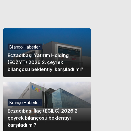
Gece modunu seçin.
Sistem Modu
Sistem modunu seçin.
Bilanço Haberleri
Eczacıbaşı Yatırım Holding
(ECZYT) 2026 2. çeyrek
bilançosu beklentiyi karşıladı mı?
Bilanço Haberleri
Eczacıbaşı İlaç (ECILC) 2026 2.
çeyrek bilançosu beklentiyi
karşıladı mı?