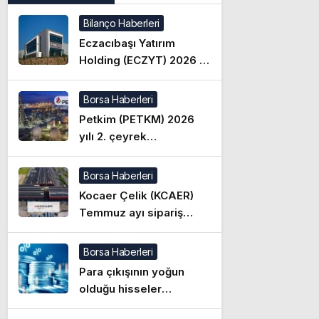
Bilanço Haberleri
Eczacıbaşı Yatırım
Holding (ECZYT) 2026 2.
çeyrek bilançosu
beklentiyi karşıladı mı?
Borsa Haberleri
Petkim (PETKM) 2026
yılı 2. çeyrek
bilançosunu açıkladı!
İşte detaylar
Borsa Haberleri
Kocaer Çelik (KCAER)
Temmuz ayı sipariş
rakamlarını açıkladı
Borsa Haberleri
Para çıkışının yoğun
olduğu hisseler
(05.08.2026)