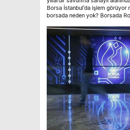
yıllardır savunma sanayii alanınd
Borsa İstanbul’da işlem görüyo
borsada neden yok? Borsada Rok