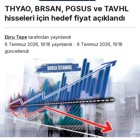
BRSAN,
THYAO, BRSAN, PGSUS ve TAVHL
PGSUS ve
TAVHL
hisseleri için hedef fiyat açıklandı
hisseleri için
hedef fiyat
açıklandı
Ebru Tepe
tarafından yayınlandı
6 Temmuz 2026, 19:18
yayınlandı
6 Temmuz 2026, 19:18
güncellendi