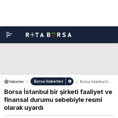
Borsa Haberleri
Haberler
Borsa İstanbul bir
şirketi faaliyet ve
Borsa İstanbul bir şirketi faaliyet ve
finansal durumu
sebebiyle resmi
finansal durumu sebebiyle resmi
olarak uyardı
olarak uyardı