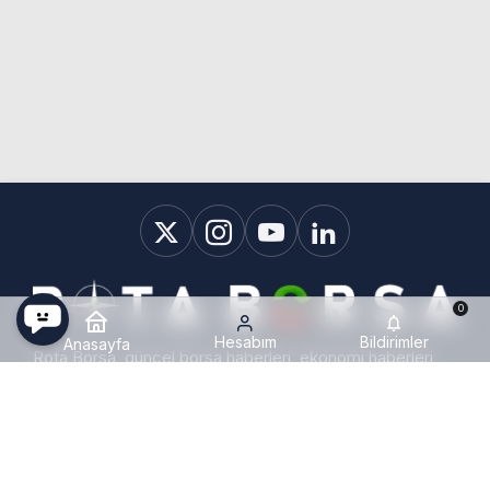
0
Hesabım
Bildirimler
Anasayfa
Rota Borsa, güncel borsa haberleri, ekonomi haberleri,
KAP haberleri, bilanço haberleri, hisse hedef fiyatları ve
halka arzlara ait tüm gelişmeleri Türkiye'de en hızlı ve en
detaylı şekilde sunan gelişmiş bir haber platformudur.