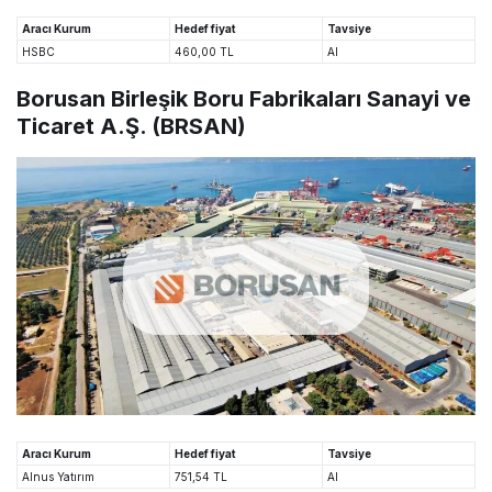
Aracı Kurum
Hedef fiyat
Tavsiye
HSBC
460,00 TL
Al
Borusan Birleşik Boru Fabrikaları Sanayi ve
Ticaret A.Ş. (BRSAN)
Aracı Kurum
Hedef fiyat
Tavsiye
Alnus Yatırım
751,54 TL
Al