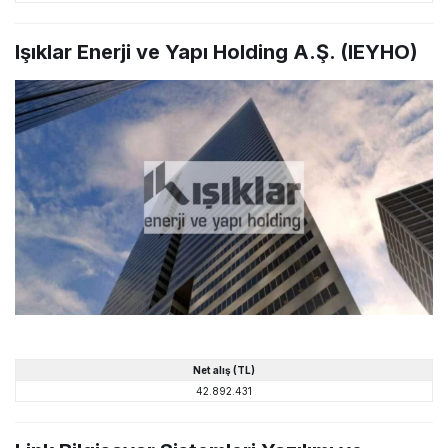
Işıklar Enerji ve Yapı Holding A.Ş. (IEYHO)
Net alış (TL)
42.892.431