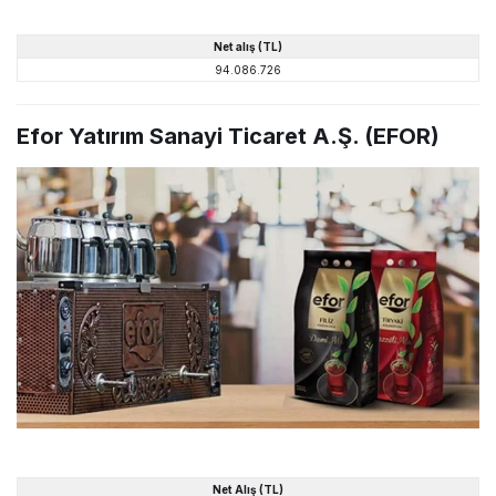
Net alış (TL)
94.086.726
Efor Yatırım Sanayi Ticaret A.Ş. (EFOR)
Net Alış (TL)