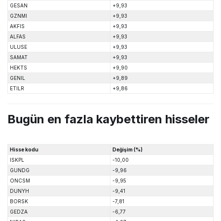
GESAN
+9,93
GZNMI
+9,93
AKFIS
+9,93
ALFAS
+9,93
ULUSE
+9,93
SAMAT
+9,93
HEKTS
+9,90
GENIL
+9,89
ETILR
+9,86
Bugün en fazla kaybettiren hisseler
Hisse kodu
Değişim (%)
ISKPL
-10,00
GUNDG
-9,96
ONCSM
-9,95
DUNYH
-9,41
BORSK
-7,81
GEDZA
-6,77