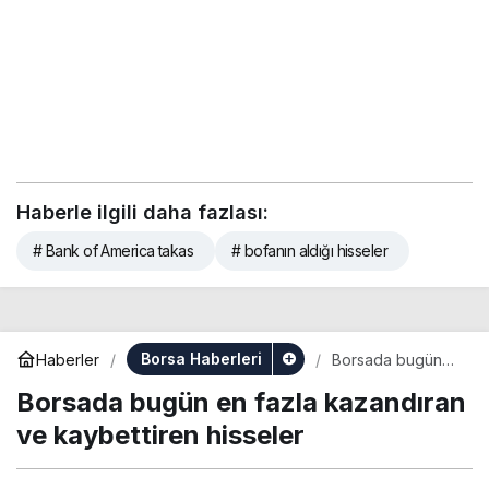
Haberle ilgili daha fazlası:
# Bank of America takas
# bofanın aldığı hisseler
Borsa Haberleri
Haberler
Borsada bugün
en fazla
Borsada bugün en fazla kazandıran
kazandıran ve
kaybettiren
ve kaybettiren hisseler
hisseler