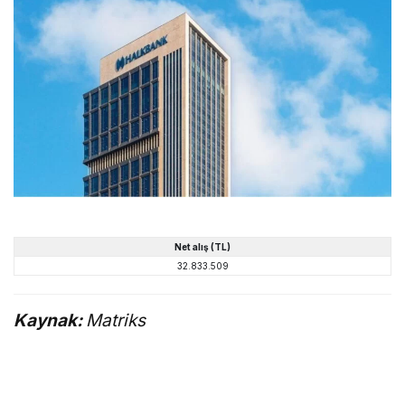
Net alış (TL)
32.833.509
Kaynak:
Matriks