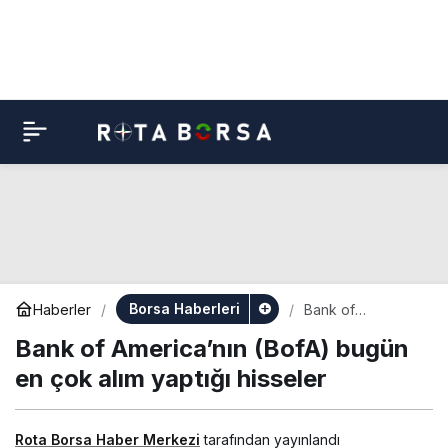
Borsa Haberleri
Haberler
Bank of
America’nın
Bank of America’nın (BofA) bugün
(BofA) bugün en
çok alım yaptığı
en çok alım yaptığı hisseler
hisseler
Rota Borsa Haber Merkezi
tarafından yayınlandı