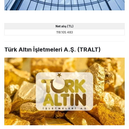
Net alış (TL)
118.105.483
Türk Altın İşletmeleri A.Ş. (TRALT)