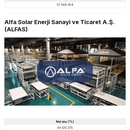
57.348.054
Alfa Solar Enerji Sanayi ve Ticaret A.Ş.
(ALFAS)
Net alış (TL)
44.126.275