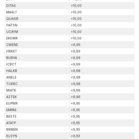
DITAS
+10,00
MAALT
+10,00
QUAGR
+10,00
HATSN
+10,00
UCAYM
+10,00
EKDMR
+10,00
CWENE
+9,99
HRKET
+9,99
BURVA
+9,99
ICBCT
+9,99
HALKB
+9,98
ANELE
+9,98
TCKRC
+9,98
MIATK
+9,96
AZTEK
+9,96
EUPWR
+9,95
EMPAE
+9,95
BESTE
+9,95
ATATP
+9,95
BRMEN
+9,95
KLSYN
+9,93