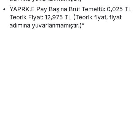
YAPRK.E Pay Başına Brüt Temettü: 0,025 TL
Teorik Fiyat: 12,975 TL (Teorik fiyat, fiyat
adımına yuvarlanmamıştır.)”
Rota Borsa WhatsApp kanalına katılın!
Rota Borsa Telegram kanalına katılın!
Rota Borsa Twitter hesabını takip edin!