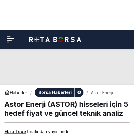
Borsa Haberleri
Haberler
Astor Enerji
(ASTOR) hisseleri
Astor Enerji (ASTOR) hisseleri için 5
için 5 hedef fiyat
ve güncel teknik
hedef fiyat ve güncel teknik analiz
analiz
Ebru Tepe
tarafından yayınlandı