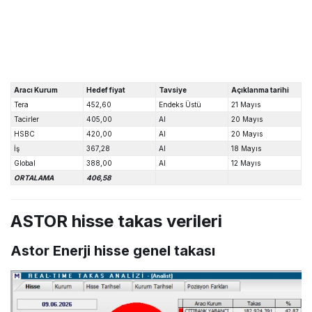
Aracı Kurum
Hedef fiyat
Tavsiye
Açıklanma tarihi
Tera
452,60
Endeks Üstü
21 Mayıs
Tacirler
405,00
Al
20 Mayıs
HSBC
420,00
Al
20 Mayıs
İş
367,28
Al
18 Mayıs
Global
388,00
Al
12 Mayıs
ORTALAMA
406,58
ASTOR hisse takas verileri
Astor Enerji hisse genel takası