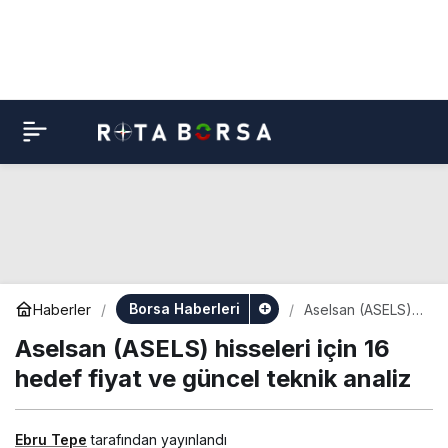
Borsa Haberleri
Haberler
Aselsan (ASELS)
hisseleri için 16
Aselsan (ASELS) hisseleri için 16
hedef fiyat ve
güncel teknik
hedef fiyat ve güncel teknik analiz
analiz
Ebru Tepe
tarafından yayınlandı