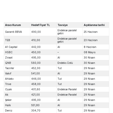
Aracı Kurum
Hedef Fiyat TL
Tavsiye
Açıklanma tarihi
Endekse paralel
Garanti BBVA
490,00
25 Haziran
getiri
Endekse paralel
TEB
410,00
23 Haziran
getiri
A1 Capital
442,00
Al
8 Haziran
HSBC
450,00
–
08 Mayıs
Ziraat
495,00
Al
30 Nisan
QNB
560,00
Endeks Üstü
30 Nisan
Tacirler
452,00
Tut
29 Nisan
Vakıf
541,00
Al
29 Nisan
Ahlatcı
446,00
Tut
29 Nisan
Trive
458,00
Tut
29 Nisan
Oyak
401,60
Endekse Paralel
29 Nisan
Ak
421,00
Endekse Paralel
29 Nisan
Şeker
495,00
Al
29 Nisan
Halk
551,80
Al
29 Nisan
Deniz
304,70
Tut
29 Nisan