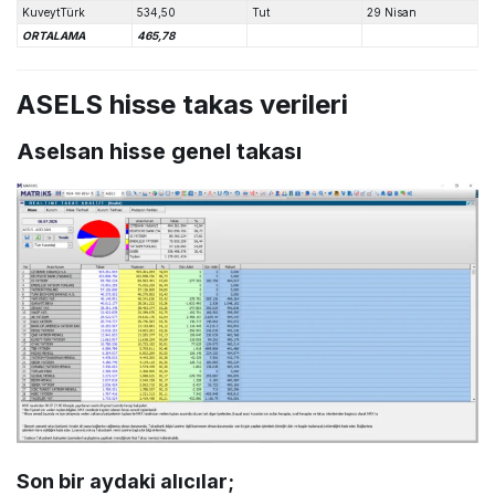
KuveytTürk
534,50
Tut
29 Nisan
ORTALAMA
465,78
ASELS hisse takas verileri
Aselsan hisse genel takası
Son bir aydaki alıcılar;