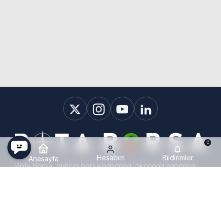
0
Hesabım
Bildirimler
Anasayfa
Rota Borsa, güncel borsa haberleri, ekonomi haberleri,
KAP haberleri, bilanço haberleri, hisse hedef fiyatları ve
halka arzlara ait tüm gelişmeleri Türkiye'de en hızlı ve en
detaylı şekilde sunan gelişmiş bir haber platformudur.