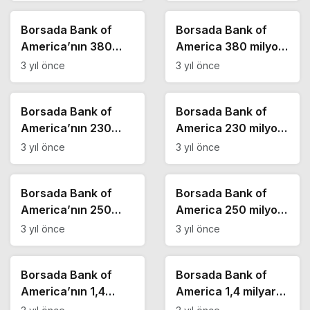
Borsa Haberleri
Borsa Haberleri
aldığı hisseler
sattığı hisseler
Borsada Bank of
Borsada Bank of
America’nın 380
America 380 milyon
milyon TL alım
TL alım yaptı! İşte
3 yıl önce
3 yıl önce
yaptığı günde en çok
BOFA’nın en çok
Borsa Haberleri
Borsa Haberleri
sattığı hisseler
aldığı hisseler
Borsada Bank of
Borsada Bank of
America’nın 230
America 230 milyon
milyon TL alım
TL alım yaptı! İşte
3 yıl önce
3 yıl önce
yaptığı haftada en
BOFA’nın en çok
Borsa Haberleri
Borsa Haberleri
çok sattığı hisseler
aldığı hisseler
Borsada Bank of
Borsada Bank of
America’nın 250
America 250 milyon
milyon TL alım
TL alım yaptı! İşte
3 yıl önce
3 yıl önce
yaptığı günde en çok
BOFA’nın en çok
Borsa Haberleri
Borsa Haberleri
sattığı hisseler
aldığı hisseler
Borsada Bank of
Borsada Bank of
America’nın 1,4
America 1,4 milyar
milyar TL alım
TL alım yaptı! İşte