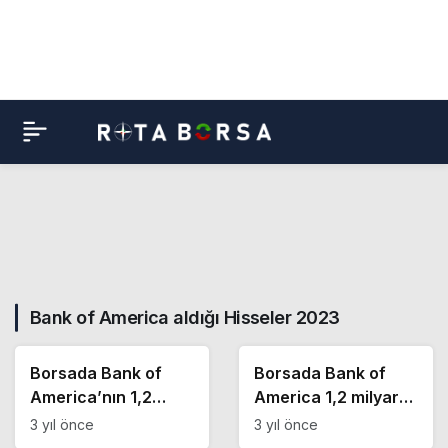
Bank of America aldığı Hisseler 2023
Borsa Haberleri
Borsa Haberleri
Borsada Bank of
Borsada Bank of
America’nın 1,2
America 1,2 milyar
milyar TL satış
TL satış yaptı! İşte
3 yıl önce
3 yıl önce
yaptığı günde en çok
BOFA’nın en çok