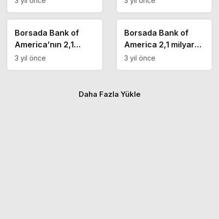
3 yıl önce
3 yıl önce
yaptığı günde en çok
BOFA’nın en çok
Borsa Haberleri
Borsa Haberleri
sattığı hisseler
aldığı hisseler
Borsada Bank of
Borsada Bank of
America’nın 2,1
America 2,1 milyar
milyar TL satış
TL satış yaptı! İşte
3 yıl önce
3 yıl önce
yaptığı günde en çok
BOFA’nın en çok
aldığı hisseler
sattığı hisseler
Daha Fazla Yükle