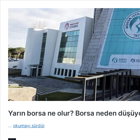
Yarın borsa ne olur? Borsa neden düşüy
Yarın
…
okumayı sürdür
borsa
ne